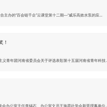
主办的“百会链千企”云课堂第十二期—“威乐高效水泵的应...
奖！
主义青年团河南省委员会关于评选表彰第十五届河南省青年科技..
、学会办公室主任李锡石、办公室文员王海霞赴学会新晋理事单位..